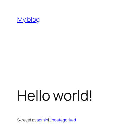
Hopp
til
My blog
innhold
Hello world!
Skrevet av
admin
i
Uncategorized